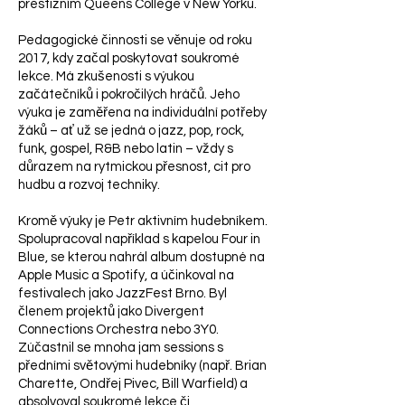
prestižním Queens College v New Yorku.
Pedagogické činnosti se věnuje od roku
2017, kdy začal poskytovat soukromé
lekce. Má zkušenosti s výukou
začátečníků i pokročilých hráčů. Jeho
výuka je zaměřena na individuální potřeby
žáků – ať už se jedná o jazz, pop, rock,
funk, gospel, R&B nebo latin – vždy s
důrazem na rytmickou přesnost, cit pro
hudbu a rozvoj techniky.
Kromě výuky je Petr aktivním hudebníkem.
Spolupracoval například s kapelou Four in
Blue, se kterou nahrál album dostupné na
Apple Music a Spotify, a účinkoval na
festivalech jako JazzFest Brno. Byl
členem projektů jako Divergent
Connections Orchestra nebo 3Y0.
Zúčastnil se mnoha jam sessions s
předními světovými hudebníky (např. Brian
Charette, Ondřej Pivec, Bill Warfield) a
absolvoval soukromé lekce či