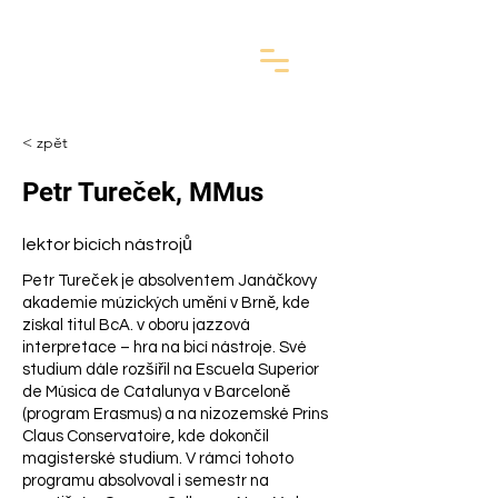
< zpět
Petr Tureček, MMus
lektor bicích nástrojů
Petr Tureček je absolventem Janáčkovy
akademie múzických umění v Brně, kde
získal titul BcA. v oboru jazzová
interpretace – hra na bicí nástroje. Své
studium dále rozšířil na Escuela Superior
de Música de Catalunya v Barceloně
(program Erasmus) a na nizozemské Prins
Claus Conservatoire, kde dokončil
magisterské studium. V rámci tohoto
programu absolvoval i semestr na