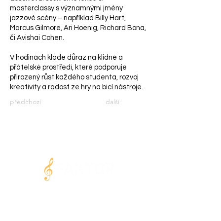
masterclassy s významnými jmény
jazzové scény – například Billy Hart,
Marcus Gilmore, Ari Hoenig, Richard Bona,
či Avishai Cohen.
V hodinách klade důraz na klidné a
přátelské prostředí, které podporuje
přirozený růst každého studenta, rozvoj
kreativity a radost ze hry na bicí nástroje.
předchozí
další
MODERNÍ
HUDEBNÍ CENTRUM V PRAZE