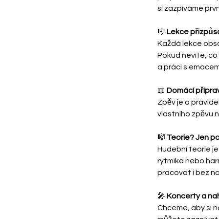
si zazpíváme prvn
🎼 
Lekce přizpůs
Každá lekce obsah
Pokud nevíte, co 
a práci s emocem
📖 
Domácí přípra
Zpěv je o pravide
vlastního zpěvu 
🎼 
Teorie? Jen p
Hudební teorie je
rytmika nebo har
pracovat i bez no
🎤 
Koncerty a na
Chceme, aby si na