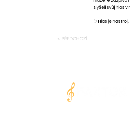
můžete zazpívat 
slyšeli svůj hlas 
✨ Hlas je nástroj
< PŘEDCHOZÍ