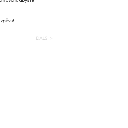
ahrávání, abyste 
 zpěvu!
DALŠÍ >
ZKUŠEBNY
UČEBNY
KONCERTNÍ SÁL
NAHRÁVÁNÍ
·
FAKTOR
RECORDS