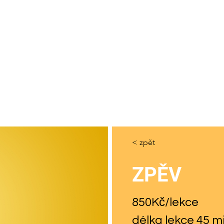
LEKCE A CENÍK
STSKÝ TÁBOR
O NÁS
PRONÁ
KONTAKT
< zpět
ZPĚV
850Kč/lekce
délka lekce 45 m