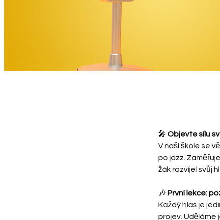
🎤 
Objevte sílu s
V naší škole se 
po jazz. Zaměřuj
žák rozvíjel svůj
🎶 
První lekce: po
Každý hlas je jed
projev. Uděláme j