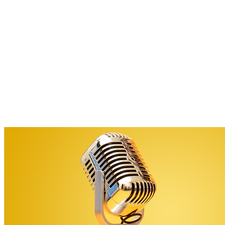
ÚVOD
SBOR
PŘÍMĚ