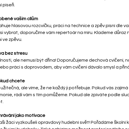
í píseň.
obené vašim cílům
uje hlasovou rozcvičku, práci na technice a zpěv písní dle va
si vybrat, doporučíme vám repertoár na míru. Klademe důraz na
i ve zpěvu.
va bez stresu
lnosti, ale nemusí být dřina! Doporučujeme dechová cvičení, n
nebo práci s doprovodem, aby vám cvičení dávalo smysl a přin
okud chcete
 užitečná, ale víme, že ne každý ji potřebuje. Pokud vás zajímá 
monie, rádi vám s tím pomůžeme. Pokud ale zpíváte podle slu
t.
hrávání jako motivace
ši žáci vyzkoušeli opravdový hudební svět! Pořádáme školní ko