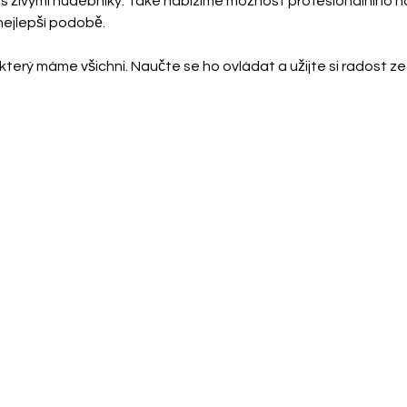
s živými hudebníky. Také nabízíme možnost profesionálního n
v nejlepší podobě.
, který máme všichni. Naučte se ho ovládat a užijte si radost ze
KLAVÍR
KYTARA
ZPĚV
HOUSLE
SAXOFON
BICÍ
HUDEBNÍ TEORIE