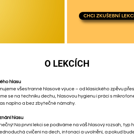
CHCI ZKUŠEBNÍ LEKC
O LEKCÍCH
vého hlasu
věnujeme všestranné hlasové výuce – od klasického zpěvu přes 
eme se na techniku dechu, hlasovou hygienu i práci s mikrofon
 hlas naplno a bez zbytečné námahy.
znání hlasu
inečný! Na první lekci se podíváme na váš hlasový rozsah, typ h
ednoduchá cvičení na dech, intonaci a uvolnění, a pokud bude