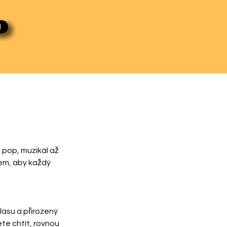
I
pop, muzikál až 
em, aby každý 
lasu a přirozený 
te chtít, rovnou 