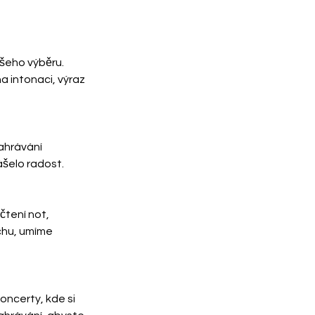
šeho výběru. 
 intonaci, výraz 
ahrávání 
ášelo radost.
čtení not, 
chu, umíme 
ncerty, kde si 