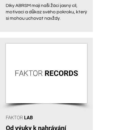
Díky ABRSM mají naši žáci jasný cíl,
motivaci a důkaz svého pokroku, který
si mohou uchovat navždy.
FAKTOR
LAB
Od výuky k nahrávání