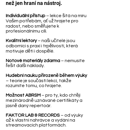
než jen hraní na nástroj.
Individuální přístup
– lekce šitá na míru
Vašim potřebám, ať už hrajete pro
radost, nebo směřujete k
profesionálnímu cíli.
Kvalitní lektory
– naši učitelé jsou
odborníci s praxí i trpělivostí, která
motivuje děti i dospělé.
Notové materiály zdarma
– nemusíte
řešit další náklady.
Hudební nauku přirozeně během výuky
– teorie je součástí lekcí, takže
rozumíte tomu, co hrajete.
Možnost ABRSM
– pro ty, kdo chtějí
mezinárodně uznávané certifikáty a
jasně daný repertoár.
FAKTOR LAB & RECORDS
– od výuky
až k vlastní nahrávce a vydání na
streamovacích platformách.