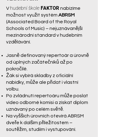
hudební škole
FAKTOR
V
nabízíme
možnost využít systém
ABRSM
(Associated Board of the Royal
Schools of Music) – nejuznávanější
mezinárodní standard v hudebním
vzdělávání.
Jasně definovaný repertoár a úrovně
od úplných začátečníků až po
pokročilé.
Žák si vybírá skladby z oficiální
nabídky, může ale přidat i vlastní
volbu.
Po zvládnutí repertoáru může poslat
video odborné komisi a získat diplom
uznávaný po celém světě.
Na vyšších úrovních otevírá ABRSM
dveře k dalším příležitostem –
soutěžím, studiím i vystupování.