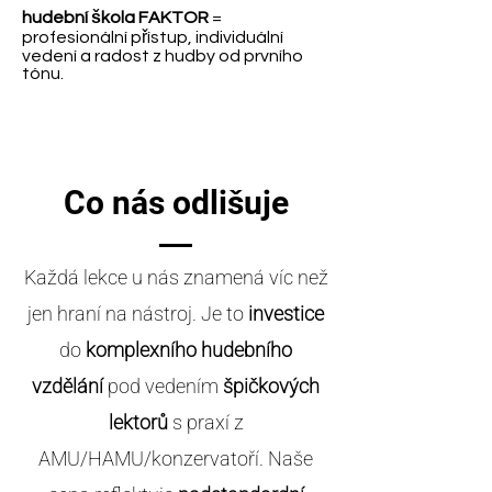
hudební škola FAKTOR
=
profesionální přístup, individuální
vedení a radost z hudby od prvního
tónu.
Co nás odlišuje
Každá lekce u nás znamená víc než
jen hraní na nástroj. Je to
investice
do
komplexního hudebního
vzdělání
pod vedením
špičkových
lektorů
s praxí z
AMU/HAMU/konzervatoří. Naše