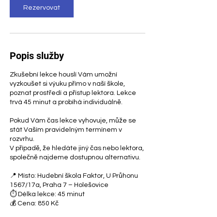
Rezervovat
Popis služby
Zkušební lekce houslí Vám umožní
vyzkoušet si výuku přímo v naší škole,
poznat prostředí a přístup lektora. Lekce
trvá 45 minut a probíhá individuálně.
Pokud Vám čas lekce vyhovuje, může se
stát Vaším pravidelným termínem v
rozvrhu.
V případě, že hledáte jiný čas nebo lektora,
společně najdeme dostupnou alternativu.
📍 Místo: Hudební škola Faktor, U Průhonu
1567/17a, Praha 7 – Holešovice
⏱ Délka lekce: 45 minut
💰 Cena: 850 Kč