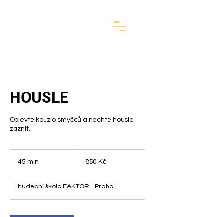
HOUSLE
Objevte kouzlo smyčců a nechte housle
zaznít.
850
českých
45 min
4
850 Kč
korun
5
m
hudební škola FAKTOR - Praha
i
n