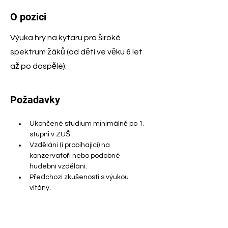
O pozici
Výuka hry na kytaru pro široké
spektrum žáků (od dětí ve věku 6 let
až po dospělé).
Požadavky
Ukončené studium minimálně po 1. 
stupni v ZUŠ.
Vzdělání (i probíhající) na 
konzervatoři nebo podobné 
hudební vzdělání.
Předchozí zkušenosti s výukou 
vítány.