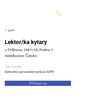
< zpět
Lektor/ka kytary
U Průhonu 1567/7A, Praha 7-
Holešovice, Česko
Typ úvazku
Dohoda o provedení práce (DPP)
Přihlásit se