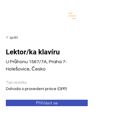
< zpět
Lektor/ka klavíru
U Průhonu 1567/7A, Praha 7-
Holešovice, Česko
Typ úvazku
Dohoda o provedení práce (DPP)
Přihlásit se