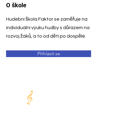
O škole
Hudební škola Faktor se zaměřuje na
individuální výuku hudby s důrazem na
rozvoj žáků, a to od dětí po dospělé.
Přihlásit se
MODERNÍ
HUDEBNÍ CENTRUM V PRAZE
VÝUKA · PROSTORY · STUDIO