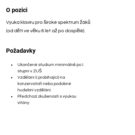
O pozici
Výuka klavíru pro široké spektrum žáků
(od dětí ve věku 6 let až po dospělé).
Požadavky
Ukončené studium minimálně po I. 
stupni v ZUŠ.
Vzdělání (i probíhající) na 
konzervatoři nebo podobné 
hudební vzdělání.
Předchozí zkušenosti s výukou 
vítány.