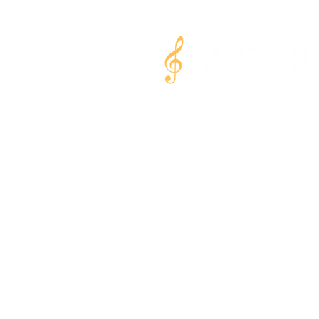
MODERNÍ
HUDEBNÍ CENTRUM V PR
VÝUKA · PROSTORY · STUDIO
hudební škola
FAKTOR
U Průhonu 1567/7A, Praha 7