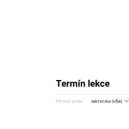
ÚVOD
SBOR
PŘÍMĚ
Termín lekce
lektor/ka (Vše)
Filtrovat podle: