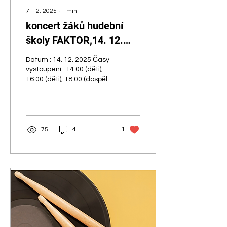
7. 12. 2025
∙
1
min
koncert žáků hudební
školy FAKTOR,14. 12.
2025
Datum : 14. 12. 2025 Časy
vystoupení : 14:00 (děti),
16:00 (děti), 18:00 (dospělí)
Místo : koncertní sál
hudební školy FAKTOR, U
Průhonu 1567/7A, Praha 7
Zveme vás na koncert
žáků naší školy, který
75
4
1
představí průřez prací
studentů během
podzimního období.
Vystoupí hráči na klavír,
zpěváci, dechové nástroje
i další obory. Koncert je
otevřen pro rodiče, rodiny,
přátele i veřejnost z Prahy
7. Tato akce je
realizována za finanční