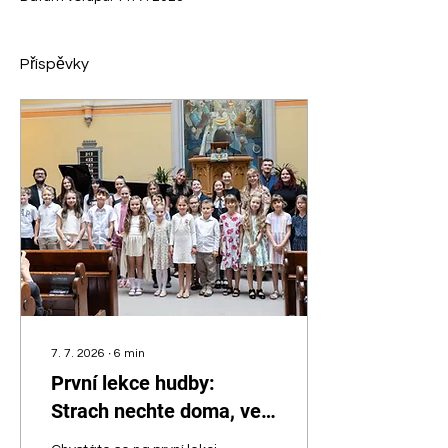
Příspěvky
7. 7. 2026
∙
6
min
První lekce hudby:
Strach nechte doma, ve
FAKTORu sázíme na