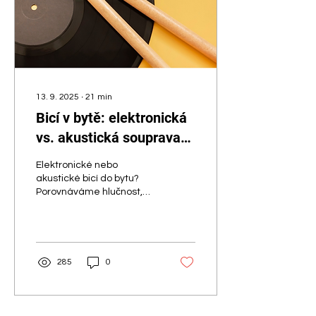
podpory Městské části
Praha 7.
13. 9. 2025
∙
21
min
Bicí v bytě: elektronická
vs. akustická souprava
pro domácí hraní
Elektronické nebo
akustické bicí do bytu?
Porovnáváme hlučnost,
prostor i pocit ze hry a
přidáváme tipy, jak cvičit
doma potichu.
285
0