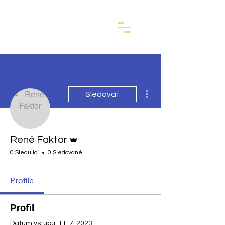
Další akce
Sledovat
Správce
René Faktor
0 Sledující
0 Sledované
Profile
Profil
Datum vstupu: 11. 7. 2023