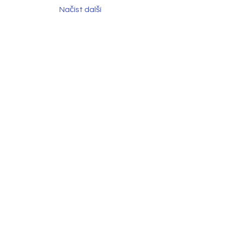
Načíst další
MODERNÍ
HUDEBNÍ CENTRUM V PRAZE
VÝUKA · PROSTORY · STUDIO
KLAVÍR
KYTARA
ZPĚV
HOUSLE
SAXOFON
BICÍ
HUDEBNÍ TEORIE