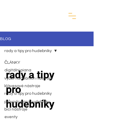
BLOG
rady a tipy pro hudebníky
ČLÁNKY
digitální piana
rady a tipy
výběr hudebních nástrojů
pro
klávesové nástroje
rady a tipy pro hudebníky
hudebníky
průvodce pro hudebníky
bicí nástroje
eventy